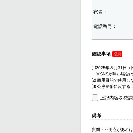
確認事項
必須
⑴2025年８月31
※SNSが無い場合は、E
⑵ 商用目的で使用し
⑶ 公序良俗に反する
上記内容を確認
備考
質問・不明点があれ